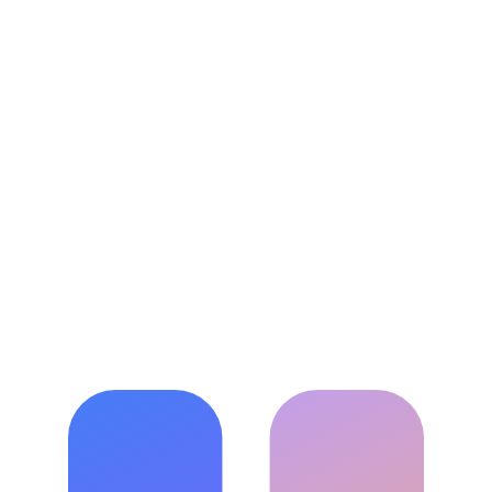
Was kostet ein Enterprise-Projekt?
Wie stellen Sie die Qualität des Codes sicher?
Bieten Sie auch laufenden Support und Wartung an?